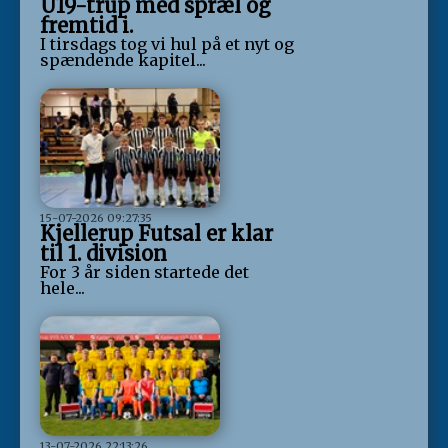
U19-trup med spræl og
fremtid i.
I tirsdags tog vi hul på et nyt og
spændende kapitel...
15-07-2026 09:27:35
Kjellerup Futsal er klar
til 1. division
For 3 år siden startede det
hele...
13-07-2026 22:13:26