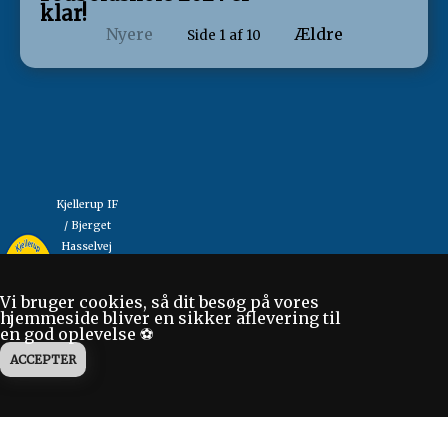
klar!
Nyere
Ældre
Side 1 af 10
Kjellerup IF
/ Bjerget
Hasselvej
"Så mange som muligt,
13
så længe som muligt"
8620
Vi bruger cookies, så dit besøg på vores
Kjellerup
hjemmeside bliver en sikker aflevering til
en god oplevelse ⚽
Tlf: 86 88
17 70