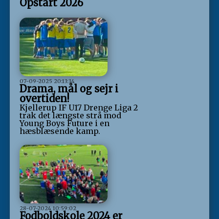
Opstart 2026
07-09-2025 20:13:34
Drama, mål og sejr i
overtiden!
Kjellerup IF U17 Drenge Liga 2
trak det længste strå mod
Young Boys Future i en
hæsblæsende kamp.
28-07-2024 10:59:02
Fodboldskole 2024 er