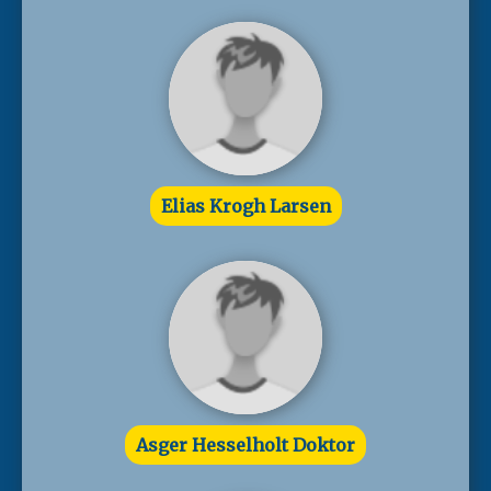
Elias Krogh Larsen
Asger Hesselholt Doktor