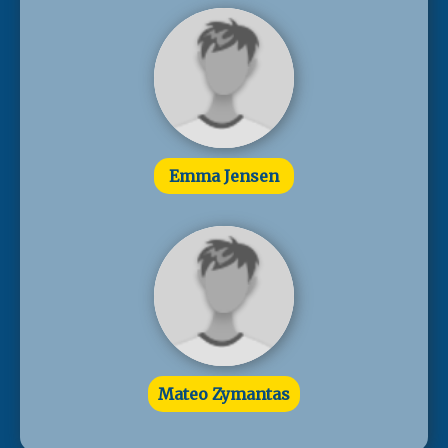
Emma Jensen
Mateo Zymantas