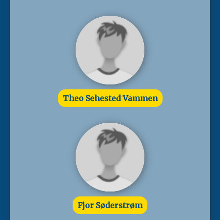
Theo Sehested Vammen
Fjor Søderstrøm