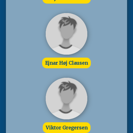
Ejnar Høj Clausen
Viktor Gregersen