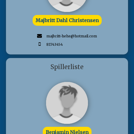
Majbritt Dahl Christensen
majbritt-hehe@hotmail.com
81743454
Spillerliste
Benjamin Nielsen