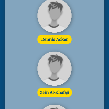
Dennis Acker
Zein Al-Khafaji