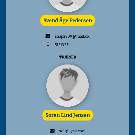
Svend Åge Pedersen
saap2709@mail.dk
51319231
TRÆNER
Søren Lind Jensen
soli@jysk.com