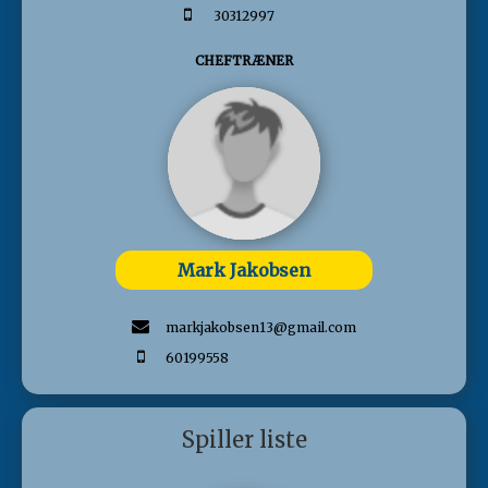
30312997
CHEFTRÆNER
Mark Jakobsen
markjakobsen13@gmail.com
60199558
Spiller liste