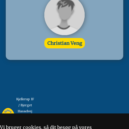
Christian Veng
Kjellerup IF
/ Bjerget
Hasselvej
"Så mange som muligt,
13
så længe som muligt"
8620
Vi bruger cookies, så dit besøg på vores