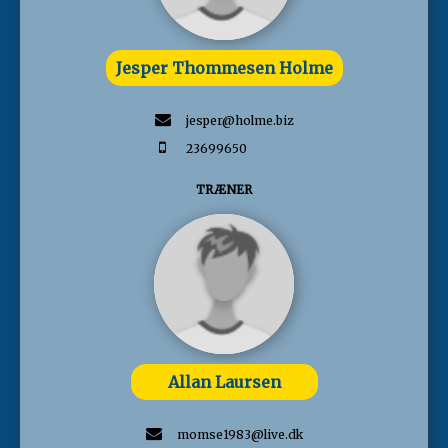
Jesper Thommesen Holme
jesper@holme.biz
23699650
TRÆNER
Allan Laursen
momse1983@live.dk