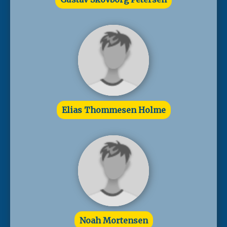
Elias Thommesen Holme
Noah Mortensen