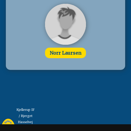
Norr Laursen
Kjellerup IF
/ Bjerget
Hasselvej
"Så mange som muligt,
13