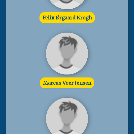
Felix Ørgaard Krogh
Marcus Voer Jensen