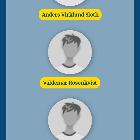
Anders Virklund Sloth
Valdemar Rosenkvist