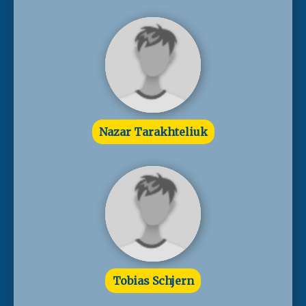
Nazar Tarakhteliuk
Tobias Schjern