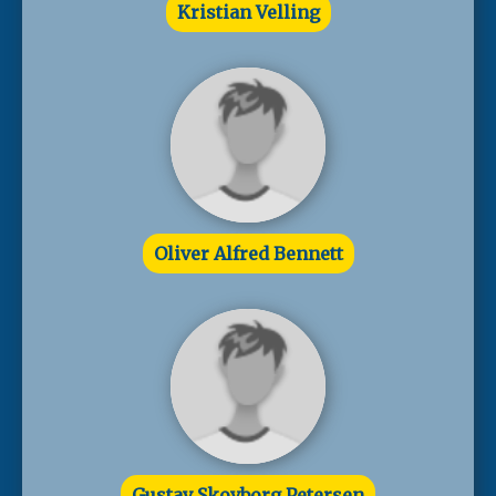
Kristian Velling
Oliver Alfred Bennett
Gustav Skovborg Petersen