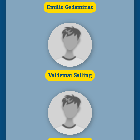
Emilis Gedaminas
Valdemar Salling