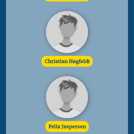
Christian Høgfeldt
Felix Jespersen