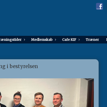
træningstider
Medlemskab
Cafe KIF
Træner
ng i bestyrelsen