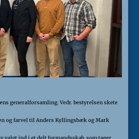
ens generalforsamling. Vedr. bestyrelsen skete
en og farvel til Anders Kyllingsbæk og Mark
v valgt ind i et delt formandsskab, som tager