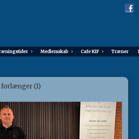
træningstider
Medlemskab
Cafe KIF
Træner
r forlænger (1)