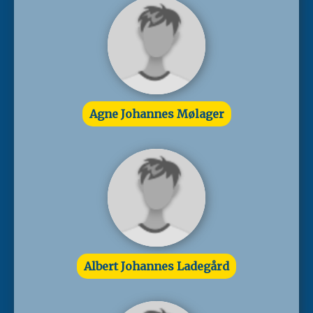
Agne Johannes Mølager
Albert Johannes Ladegård