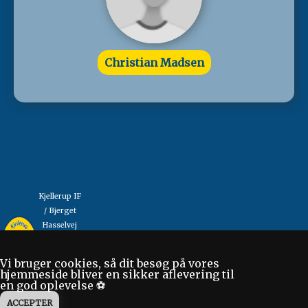
Christian Madsen
Kjellerup IF
/ Bjerget
Hasselvej
"Så mange som muligt,
13
så længe som muligt"
8620
Vi bruger cookies, så dit besøg på vores
Kjellerup
hjemmeside bliver en sikker aflevering til
en god oplevelse ⚽
Tlf: 86 88
17 70