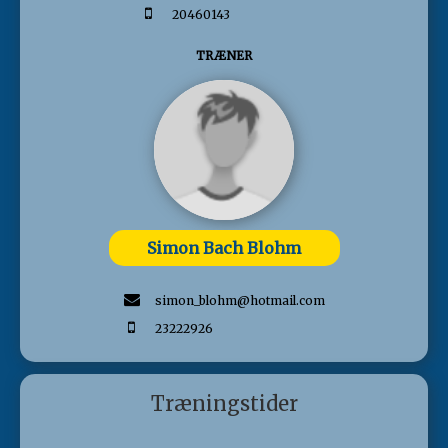
20460143
TRÆNER
Simon Bach Blohm
simon_blohm@hotmail.com
23222926
Træningstider