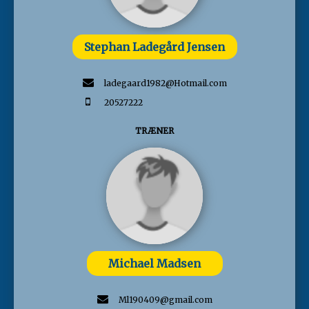
Stephan Ladegård Jensen
ladegaard1982@Hotmail.com
20527222
TRÆNER
Michael Madsen
Ml190409@gmail.com