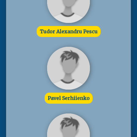
Tudor Alexandru Pescu
Pavel Serhiienko