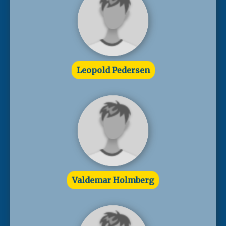
Leopold Pedersen
Valdemar Holmberg