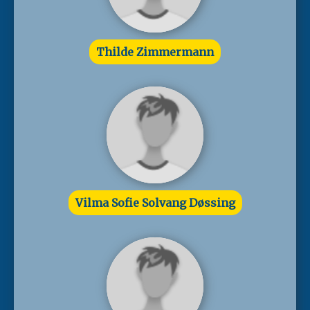
Thilde Zimmermann
Vilma Sofie Solvang Døssing