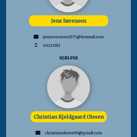
Jens Sørensen
jenssorensen1975@hotmail.com
60223181
HJÆLPER
Christian Kjeldgaard Olesen
christianolesen90@gmail.com