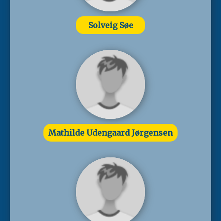
Solveig Søe
Mathilde Udengaard Jørgensen