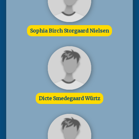
Sophia Birch Storgaard Nielsen
Dicte Smedegaard Würtz