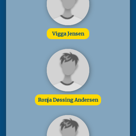
Vigga Jensen
Ronja Døssing Andersen