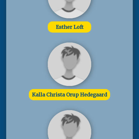
Esther Loft
Kalla Christa Orup Hedegaard