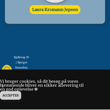
Laura Kromann Jepsen
Kjellerup IF
/ Bjerget
Hasselvej
"Så mange som muligt,
13
så længe som muligt"
8620
Vi bruger cookies, så dit besøg på vores
Kjellerup
hjemmeside bliver en sikker aflevering til
en god oplevelse ⚽
Tlf: 86 88
17 70