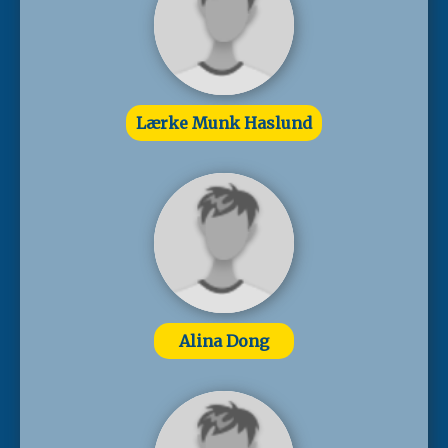
Lærke Munk Haslund
Alina Dong