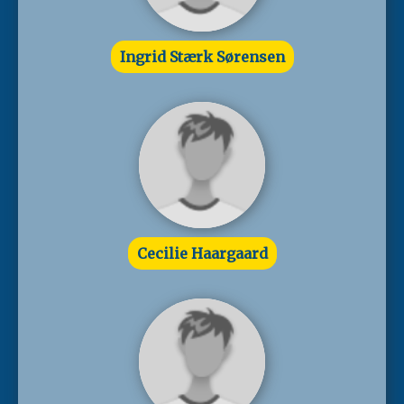
Ingrid Stærk Sørensen
Cecilie Haargaard